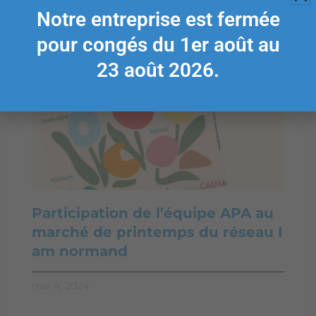
ARTICLES
Notre entreprise est fermée
pour congés du 1er août au
23 août 2026.
Participation de l’équipe APA au
marché de printemps du réseau I
am normand
mai 4, 2024