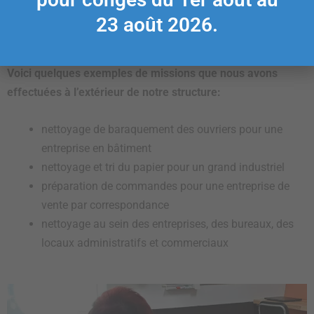
NETTOYAGE LOCAUX
Voici quelques exemples de missions que nous avons
effectuées à l’extérieur de notre structure:
nettoyage de baraquement des ouvriers pour une
entreprise en bâtiment
nettoyage et tri du papier pour un grand industriel
préparation de commandes pour une entreprise de
vente par correspondance
nettoyage au sein des entreprises, des bureaux, des
locaux administratifs et commerciaux